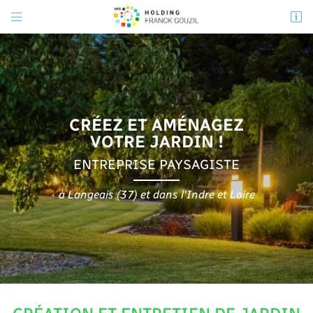


31 route de la Rouchouze
37130 Langeais
ANJOU TOURAINE AMÉNAGEMENT
06 30 32 05 48
06 30 32 05 48
ANJOU CONSEIL ASSAINISSEMENT
CRÉEZ ET AMÉNAGEZ
VOTRE JARDIN !
02 41 50 70 23
ENTREPRISE PAYSAGISTE
à Langeais (37) et dans l'Indre et Loire
Adresse email de réception

En cochant cette case, vous consentez à recevoir nos propositions commerciales à
l'adresse email indiqué ci-dessus. Vous pouvez vous désinscrire à tout moment en
utilisant
le formulaire de désinscription
.
INSCRIPTION