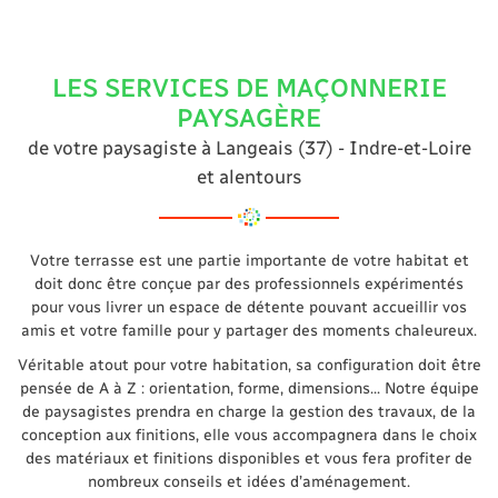
ACCUEIL
UNE QUESTION
Anjou Touraine Amé
LES SERVICES DE MAÇONNERIE
ION AMÉNAGEMENT
PAYSAGÈRE
06 30 32 05 4
SPACES VERTS
de votre paysagiste à Langeais (37) - Indre-et-Loire
et alentours
REAU D'ÉTUDES
Anjou Conseil Assain
02 41 50 70 2
 RÉALISATIONS
Votre terrasse est une partie importante de votre habitat et
doit donc être conçue par des professionnels expérimentés
AVIS
pour vous livrer un espace de détente pouvant accueillir vos
amis et votre famille pour y partager des moments chaleureux.
RESTEZ INFOR
ACTUALITÉS
Véritable atout pour votre habitation, sa configuration doit être
pensée de A à Z : orientation, forme, dimensions... Notre équipe
INSCRIPTION NEWS
de paysagistes prendra en charge la gestion des travaux, de la
CONTACT
conception aux finitions, elle vous accompagnera dans le choix
des matériaux et finitions disponibles et vous fera profiter de
nombreux conseils et idées d’aménagement.