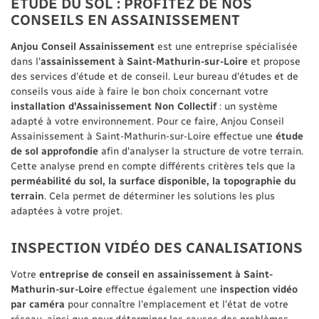
ETUDE DU SOL : PROFITEZ DE NOS
ACCUEIL
UNE QUESTION
CONSEILS EN ASSAINISSEMENT
Anjou Touraine Amé
ION AMÉNAGEMENT
Anjou Conseil Assainissement
est une entreprise spécialisée
06 30 32 05 4
dans l'
assainissement à Saint-Mathurin-sur-Loire
et propose
SPACES VERTS
des services d'étude et de conseil. Leur bureau d'études et de
conseils vous aide à faire le bon choix concernant votre
installation d'Assainissement Non Collectif
: un système
REAU D'ÉTUDES
Anjou Conseil Assain
adapté à votre environnement. Pour ce faire, Anjou Conseil
02 41 50 70 2
Assainissement à Saint-Mathurin-sur-Loire effectue une
étude
 RÉALISATIONS
de sol approfondie
afin d'analyser la structure de votre terrain.
Cette analyse prend en compte différents critères tels que la
perméabilité du sol, la surface disponible, la topographie du
AVIS
terrain
. Cela permet de déterminer les solutions les plus
RESTEZ INFOR
adaptées à votre projet.
ACTUALITÉS
INSCRIPTION NEWS
INSPECTION VIDÉO DES CANALISATIONS
CONTACT
Votre
entreprise de conseil en assainissement à Saint-
Mathurin-sur-Loire
effectue également une
inspection vidéo
par caméra
pour connaître l'emplacement et l'état de votre