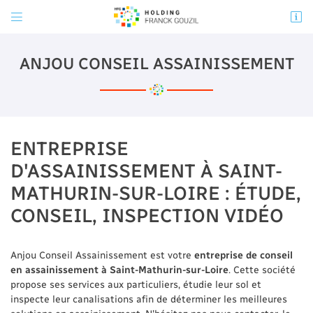


31 route de la Rouchouze
37130 Langeais
ANJOU TOURAINE AMÉNAGEMENT
ANJOU CONSEIL ASSAINISSEMENT
06 30 32 05 48
06 30 32 05 48
ANJOU CONSEIL ASSAINISSEMENT
ENTREPRISE
02 41 50 70 23
D'ASSAINISSEMENT À SAINT-
MATHURIN-SUR-LOIRE : ÉTUDE,
CONSEIL, INSPECTION VIDÉO
Adresse email de réception

En cochant cette case, vous consentez à recevoir nos propositions commerciales à
l'adresse email indiqué ci-dessus. Vous pouvez vous désinscrire à tout moment en
Anjou Conseil Assainissement est votre
entreprise de conseil
utilisant
le formulaire de désinscription
.
en assainissement à Saint-Mathurin-sur-Loire
. Cette société
propose ses services aux particuliers, étudie leur sol et
INSCRIPTION
inspecte leur canalisations afin de déterminer les meilleures