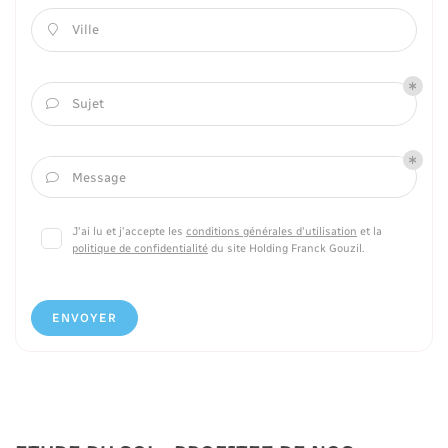
Ville

Sujet

Message

J'ai lu et j'accepte les
conditions générales d'utilisation
et la
politique de confidentialité
du site
Holding Franck Gouzil
.
ENVOYER
ACCUEIL
UNE QUESTION