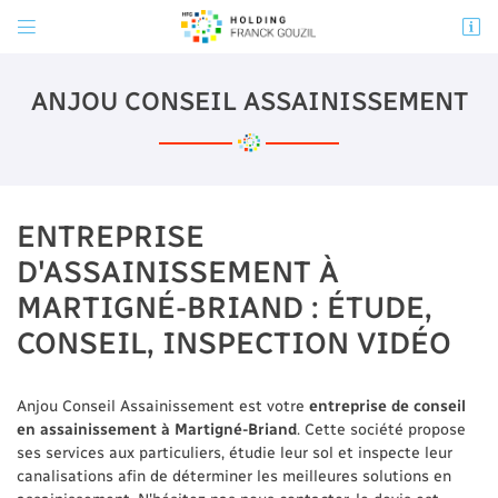


31 route de la Rouchouze
37130 Langeais
ANJOU TOURAINE AMÉNAGEMENT
ANJOU CONSEIL ASSAINISSEMENT
06 30 32 05 48
06 30 32 05 48
ANJOU CONSEIL ASSAINISSEMENT
ENTREPRISE
02 41 50 70 23
D'ASSAINISSEMENT À
MARTIGNÉ-BRIAND : ÉTUDE,
CONSEIL, INSPECTION VIDÉO
Adresse email de réception

En cochant cette case, vous consentez à recevoir nos propositions commerciales à
l'adresse email indiqué ci-dessus. Vous pouvez vous désinscrire à tout moment en
Anjou Conseil Assainissement est votre
entreprise de conseil
utilisant
le formulaire de désinscription
.
en assainissement à Martigné-Briand
. Cette société propose
ses services aux particuliers, étudie leur sol et inspecte leur
INSCRIPTION
canalisations afin de déterminer les meilleures solutions en