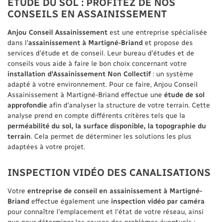
ETUDE DU SOL : PROFITEZ DE NOS
CONSEILS EN ASSAINISSEMENT
Anjou Touraine Amé
ION AMÉNAGEMENT
06 30 32 05 4
Anjou Conseil Assainissement
est une entreprise spécialisée
SPACES VERTS
dans l'
assainissement à Martigné-Briand
et propose des
services d'étude et de conseil. Leur bureau d'études et de
conseils vous aide à faire le bon choix concernant votre
REAU D'ÉTUDES
Anjou Conseil Assain
installation d'Assainissement Non Collectif
: un système
02 41 50 70 2
adapté à votre environnement. Pour ce faire, Anjou Conseil
 RÉALISATIONS
Assainissement à Martigné-Briand effectue une
étude de sol
approfondie
afin d'analyser la structure de votre terrain. Cette
analyse prend en compte différents critères tels que la
AVIS
perméabilité du sol, la surface disponible, la topographie du
RESTEZ INFOR
terrain
. Cela permet de déterminer les solutions les plus
ACTUALITÉS
adaptées à votre projet.
INSCRIPTION NEWS
CONTACT
INSPECTION VIDÉO DES CANALISATIONS
Votre
entreprise de conseil en assainissement à Martigné-
Briand
effectue également une
inspection vidéo par caméra
pour connaître l'emplacement et l'état de votre réseau, ainsi